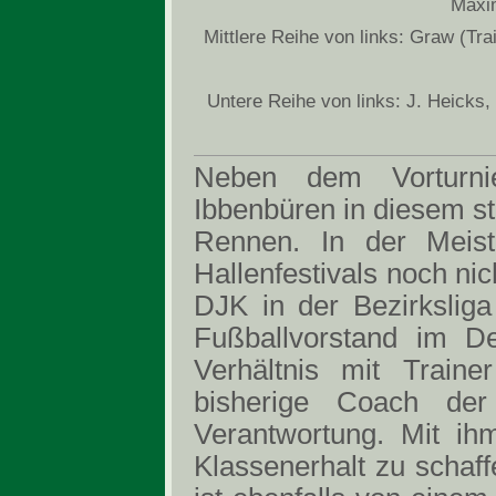
Maxim
Mittlere Reihe von links: Graw (Tr
Untere Reihe von links: J. Heick
Neben dem Vorturni
Ibbenbüren in diesem st
Rennen. In der Meiste
Hallenfestivals noch nic
DJK in der Bezirksliga
Fußballvorstand im D
Verhältnis mit Train
bisherige Coach de
Verantwortung. Mit ih
Klassenerhalt zu schaff