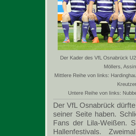
Der Kader des VfL Osnabrück U21
Möllers, Assin
Mittlere Reihe von links: Hardingha
Kreutzer
Untere Reihe von links: Nub
Der VfL Osnabrück dürfte
seiner Seite haben. Schl
Fans der Lila-Weißen. S
Hallenfestivals. Zwei