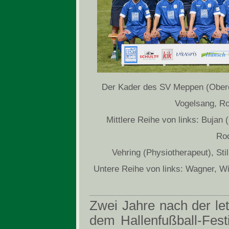
Der Kader des SV Meppen (Obere 
Vogelsang, Ro
Mittlere Reihe von links: Bujan 
Rod
Vehring (Physiotherapeut), Sti
Untere Reihe von links: Wagner, Wi
Zwei Jahre nach der le
dem Hallenfußball-Fest