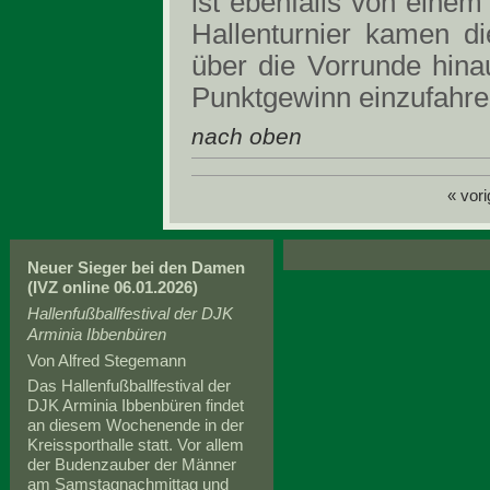
ist ebenfalls von eine
Hallenturnier kamen d
über die Vorrunde hinau
Punktgewinn einzufahre
nach oben
« vori
Neuer Sieger bei den Damen
(IVZ online 06.01.2026)
Hallenfußballfestival der DJK
Arminia Ibbenbüren
Von Alfred Stegemann
Das Hallenfußballfestival der
DJK Arminia Ibbenbüren findet
an diesem Wochenende in der
Kreissporthalle statt. Vor allem
der Budenzauber der Männer
am Samstagnachmittag und