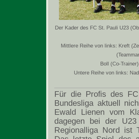
Der Kader des FC St. Pauli U23 (Ob
Mittlere Reihe von links: Kreft (
(Teammang
Boll (Co-Trainer
Untere Reihe von links: Na
Für die Profis des FC 
Bundesliga aktuell nic
Ewald Lienen vom Klas
dagegen bei der U23 
Regionalliga Nord ist 