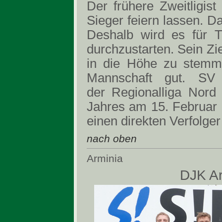
Der frühere Zweitligist
Sieger feiern lassen. D
Deshalb wird es für Tr
durchzustarten. Sein Z
in die Höhe zu stemmen
Mannschaft gut. SV 
der Regionalliga Nord
Jahres am 15. Februar
einen direkten Verfolger
nach oben
Arminia
DJK A