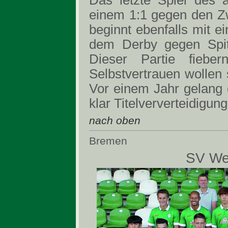
Das letzte Spiel des 
einem 1:1 gegen den Z
beginnt ebenfalls mit e
dem Derby gegen Spitz
Dieser Partie fiebe
Selbstvertrauen wollen 
Vor einem Jahr gelang d
klar Titelververteidigung
nach oben
Bremen
SV We