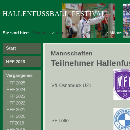
HALLENFUSSBALL-FESTIVAL
Sie sind hier:
Startseite
>
Vergangenes
>
HFF 2015
>
Mannschaf
Start
Mannschaften
Teilnehmer Hallenfu
HFF 2026
Vergangenes
HFF 2025
VfL Osnabrück U21
HFF 2024
HFF 2023
HFF 2022
HFF 2021
HFF 2020
SF Lotte
HFF2019
HFF 2018