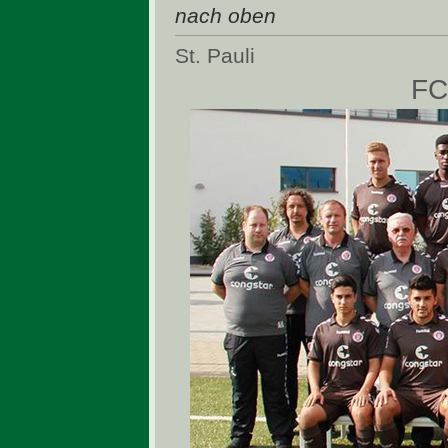
nach oben
St. Pauli
FC