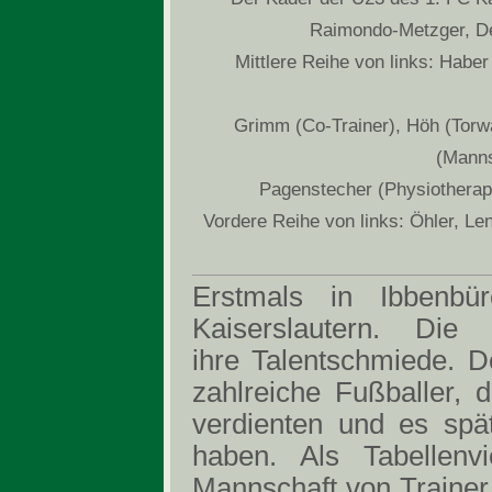
Raimondo-Metzger, Dev
Mittlere Reihe von links: Haber
Grimm (Co-Trainer), Höh (Torwar
(Manns
Pagenstecher (Physiotherape
Vordere Reihe von links: Öhler, Len
Erstmals in Ibbenb
Kaiserslautern. Die
ihre Talentschmiede. D
zahlreiche Fußballer, 
verdienten und es spät
haben. Als Tabellenv
Mannschaft von Trainer