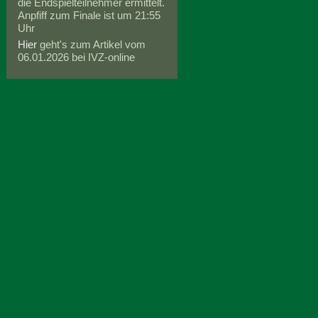
die Endspielteilnehmer ermittelt.
Anpfiff zum Finale ist um 21:55
Uhr
Hier
geht's zum Artikel vom
06.01.2026 bei IVZ-online